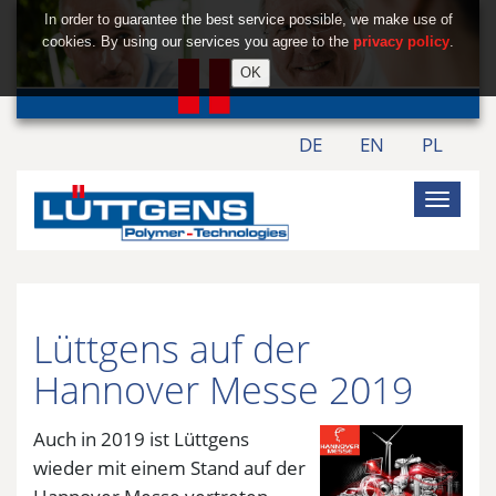
In order to guarantee the best service possible, we make use of
cookies. By using our services you agree to the
privacy policy
.
DE
EN
PL
Naviga
übersp
Lüttgens auf der
Hannover Messe 2019
Auch in 2019 ist Lüttgens
wieder mit einem Stand auf der